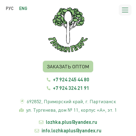
РУС
ENG
ЗАКАЗАТЬ ОПТОМ
+7 924 245 44 80
+7 924 324 21 91
692852,
Приморский край
, г. Партизанск
ул. Тургенева, дом № 11, корпус «А», эт. 1
lozhka.plus@yandex.ru
info.lozhkaplus@yandex.ru