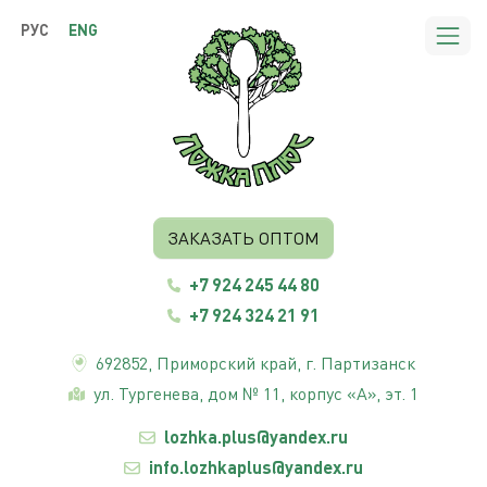
РУС
ENG
ЗАКАЗАТЬ ОПТОМ
+7 924 245 44 80
+7 924 324 21 91
692852,
Приморский край
, г. Партизанск
ул. Тургенева, дом № 11, корпус «А», эт. 1
lozhka.plus@yandex.ru
info.lozhkaplus@yandex.ru