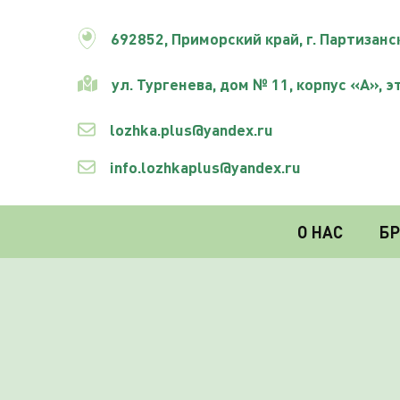
692852,
Приморский край
, г. Партизанс
ул. Тургенева, дом № 11, корпус «А», эт
lozhka.plus@yandex.ru
info.lozhkaplus@yandex.ru
О НАС
Б