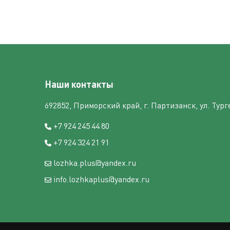
Наши контакты
692852, Приморский край, г. Партизанск, ул. Турге
+7 924 245 44 80
+7 924 324 21 91
lozhka.plus@yandex.ru
info.lozhkaplus@yandex.ru