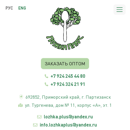
РУС
ENG
ЗАКАЗАТЬ ОПТОМ
+7 924 245 44 80
+7 924 324 21 91
692852,
Приморский край
, г. Партизанск
ул. Тургенева, дом № 11, корпус «А», эт. 1
lozhka.plus@yandex.ru
info.lozhkaplus@yandex.ru