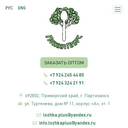
РУС
ENG
ЗАКАЗАТЬ ОПТОМ
+7 924 245 44 80
+7 924 324 21 91
692852,
Приморский край
, г. Партизанск
ул. Тургенева, дом № 11, корпус «А», эт. 1
lozhka.plus@yandex.ru
info.lozhkaplus@yandex.ru